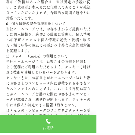
等のご依頼があった場合は、当社所定の手続に従
い、ご依頼者が本人または代理人であることを確認
させていただいたうえで、合理的な範囲で速やかに
対応いたします。
6．個人情報の安全管理対策について
当社ホームページでは、お客さまからご提供いただ
いた個人情報を、適切かつ厳重に管理し、個人情報
への不正アクセスや個人情報の紛失・破壊・改ざ
ん・漏えい等の防止に必要かつ十分な安全管理対策
を実施します。
1）クッキー（cookie）の利用について
当社ホームページでは、お客さまの負担を軽減し、
より便利にご利用いただけるよう、クッキーと呼ば
れる技術を使用しているページがあります。
クッキーとは、お客さまがホームページに訪れた際
にお客さまのコンピュータ内に蓄積される小さなテ
キストファイルのことです。これにより再度お客さ
まがホームページを訪れた際にお客さまのコンピュ
ータが認識され、利便性が向上します。クッキーの
中には個人が特定できる情報は残りません。
ほとんどのコンピュータのブラウザがクッキーを受
け入れられるように設定されていますが、ご使用の
ブラウザでクッキーの受け入れを拒否する設定をす
ることも可能です。但し、その結果、ホームページ
お電話
の一部の機能が正常に作動しない場合がありますの