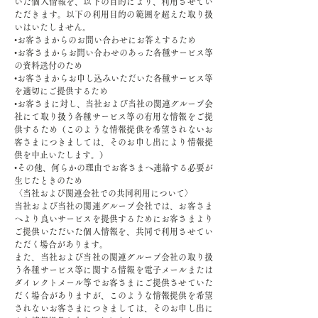
いた個人情報を、以下の目的により、利用させてい
ただきます。以下の利用目的の範囲を超えた取り扱
いはいたしません。
•お客さまからのお問い合わせにお答えするため
•お客さまからお問い合わせのあった各種サービス等
の資料送付のため
•お客さまからお申し込みいただいた各種サービス等
を適切にご提供するため
•お客さまに対し、当社および当社の関連グループ会
社にて取り扱う各種サービス等の有用な情報をご提
供するため（このような情報提供を希望されないお
客さまにつきましては、そのお申し出により情報提
供を中止いたします。）
•その他、何らかの理由でお客さまへ連絡する必要が
生じたときのため
〈当社および関連会社での共同利用について〉
当社および当社の関連グループ会社では、お客さま
へより良いサービスを提供するためにお客さまより
ご提供いただいた個人情報を、共同で利用させてい
ただく場合があります。
また、当社および当社の関連グループ会社の取り扱
う各種サービス等に関する情報を電子メールまたは
ダイレクトメール等でお客さまにご提供させていた
だく場合がありますが、このような情報提供を希望
されないお客さまにつきましては、そのお申し出に