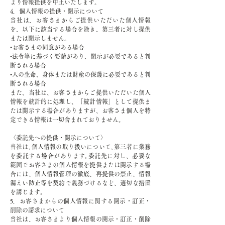
より情報提供を中止いたします。
4．個人情報の提供・開示について
当社は、お客さまからご提供いただいた個人情報
を、以下に該当する場合を除き、第三者に対し提供
または開示しません。
•お客さまの同意がある場合
•法令等に基づく要請があり、開示が必要であると判
断される場合
•人の生命、身体または財産の保護に必要であると判
断される場合
また、当社は、お客さまからご提供いただいた個人
情報を統計的に処理し、「統計情報」として提供ま
たは開示する場合がありますが、お客さま個人を特
定できる情報は一切含まれておりません。
〈委託先への提供・開示について〉
当社は､個人情報の取り扱いについて､第三者に業務
を委託する場合があります｡委託先に対し、必要な
範囲でお客さまの個人情報を提供または開示する場
合には、個人情報管理の徹底、再提供の禁止、情報
漏えい防止等を契約で義務づけるなど、適切な措置
を講じます。
5．お客さまからの個人情報に関する開示・訂正・
削除の請求について
当社は、お客さまより個人情報の開示・訂正・削除